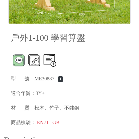
戶外1-100 學習算盤
型 號：ME30887
1
適合年齡：3Y+
材 質：松木、竹子、不鏽鋼
商品檢驗：
EN71
GB