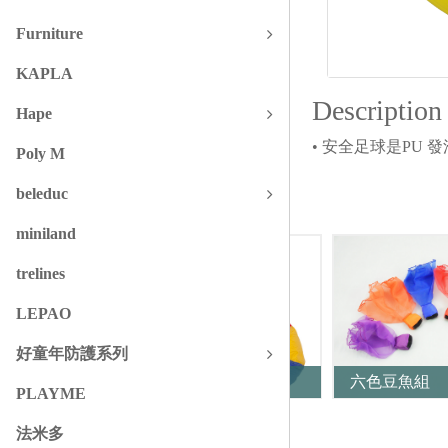
Furniture
KAPLA
Description
Hape
• 安全足球是PU 
Poly M
beleduc
Similars
miniland
trelines
LEPAO
好童年防護系列
合作拋接傘
六色豆魚組
PLAYME
法米多