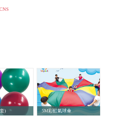
CNS
套)
5M彩虹氣球傘
16吋菱形
內外兩用