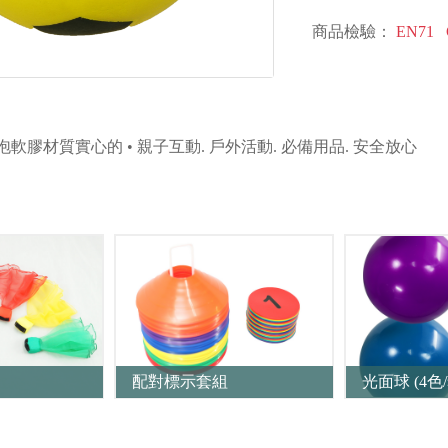
商品檢驗：
EN71
發泡軟膠材質實心的 • 親子互動. 戶外活動. 必備用品. 安全放心
配對標示套組
光面球 (4色/