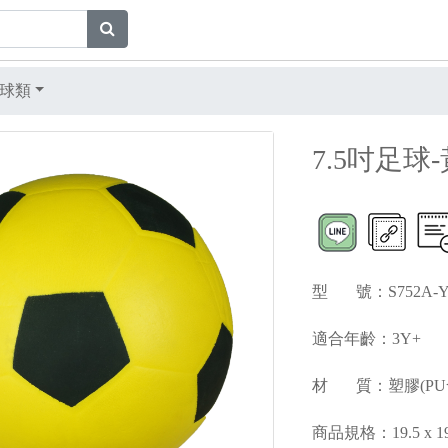
球類
7.5吋足球
型 號：S752A-
適合年齡：3Y+
材 質：塑膠(PU
商品規格：19.5 x 19.5