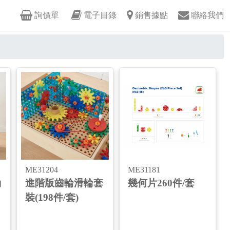
詢價單
電子目錄
銷售據點
聯絡我們
ME31204
ME31181
動
進階版齒輪滑輪套
幾何片260件/套
裝(198件/套)