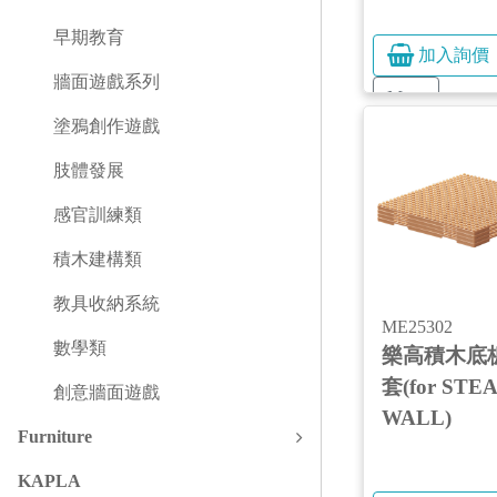
早期教育
加入詢價
牆面遊戲系列
More
塗鴉創作遊戲
肢體發展
感官訓練類
積木建構類
教具收納系統
ME25302
數學類
樂高積木底
套(for STE
創意牆面遊戲
WALL)
Furniture
KAPLA