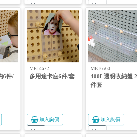
More
More
ME14672
ME16560
6件/
多用途卡座6件/套
400L透明收納盤 
件套
加入詢價
加入詢價
More
More