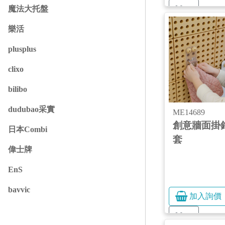
More
魔法大托盤
樂活
plusplus
clixo
bilibo
dudubao采實
ME14689
創意牆面掛鈎
日本Combi
套
偉士牌
EnS
bavvic
加入詢價
More