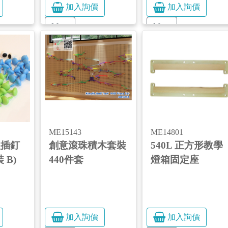
加入詢價
加入詢價
More
More
ME15143
ME14801
型插釘
創意滾珠積木套裝
540L 正方形教學
 B)
440件套
燈箱固定座
加入詢價
加入詢價