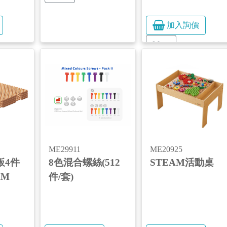
加入詢價
More
ME29911
ME20925
板4件
8色混合螺絲(512
STEAM活動桌
AM
件/套)