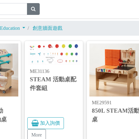
Education
創意牆面遊戲
ME31136
STEAM 活動桌配
件套組
ME29591
動
850L STEAM活
動桌
桌
加入詢價
More