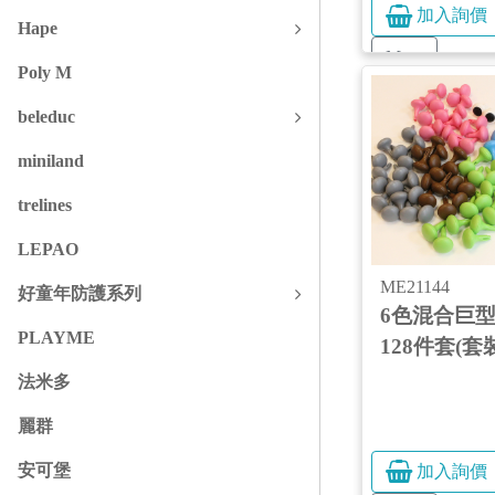
加入詢價
Hape
More
Poly M
beleduc
miniland
trelines
LEPAO
ME21144
好童年防護系列
6色混合巨
PLAYME
128件套(套裝
法米多
麗群
安可堡
加入詢價