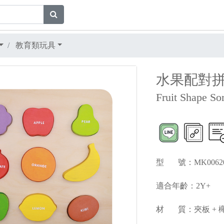
教育類玩具
水果配對
Fruit Shape So
型 號：MK006
適合年齡：2Y+
材 質：夾板 + 