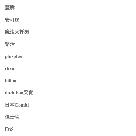
麗群
安可堡
魔法大托盤
樂活
plusplus
clixo
bilibo
dudubao采實
日本Combi
偉士牌
EnS