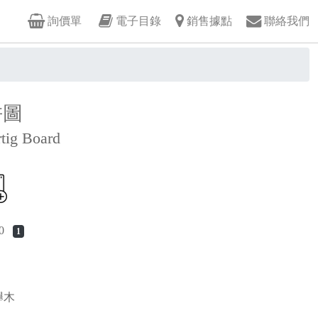
詢價單
電子目錄
銷售據點
聯絡我們
拼圖
rtig Board
20
1
櫸木