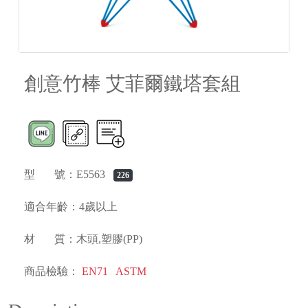
創意竹棒 艾菲爾鐵塔套組
型 號：E5563
226
適合年齡：4歲以上
材 質：木頭,塑膠(PP)
商品檢驗：
EN71
ASTM