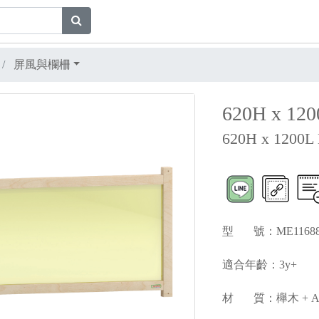
屏風與欄柵
620H x 
620H x 1200L D
型 號：ME116
適合年齡：3y+
材 質：櫸木 + Acr