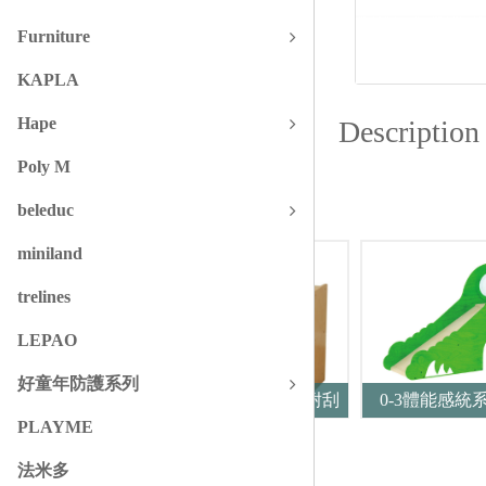
Furniture
KAPLA
Hape
Description
Poly M
Similars
beleduc
miniland
trelines
LEPAO
好童年防護系列
620H x 1200L 彩色透視耐刮
0-3體能感統系
PLAYME
背板六格櫃-橘色
梯
法米多