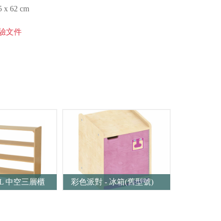
x 62 cm
驗文件
200L 中空三層櫃
彩色派對 - 冰箱(舊型號)
彩色派對 