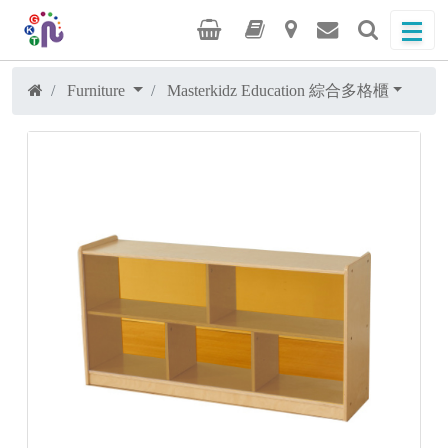
Furniture
Masterkidz Education 綜合多格櫃