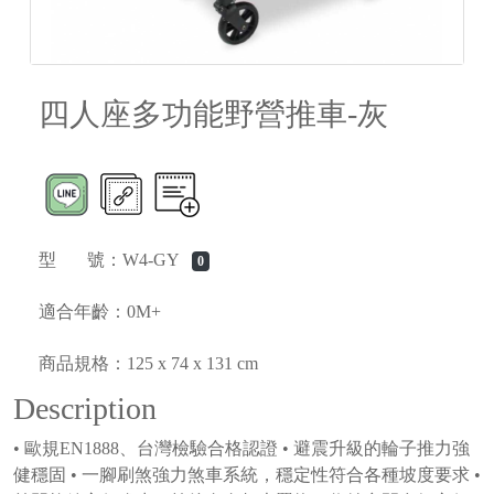
四人座多功能野營推車-灰
型 號：W4-GY
0
適合年齡：0M+
商品規格：125 x 74 x 131 cm
Description
• 歐規EN1888、台灣檢驗合格認證 • 避震升級的輪子推力強
健穩固 • 一腳刷煞強力煞車系統，穩定性符合各種坡度要求 •