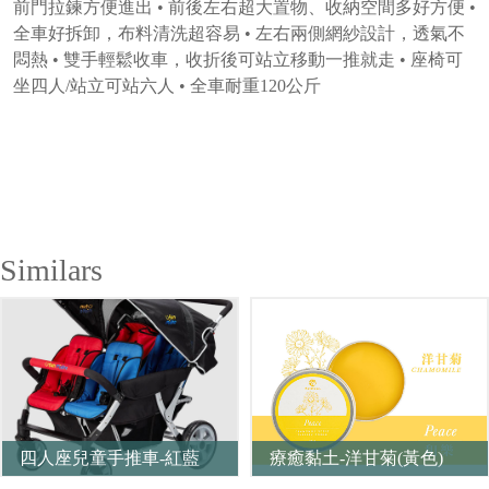
前門拉鍊方便進出 • 前後左右超大置物、收納空間多好方便 •
全車好拆卸，布料清洗超容易 • 左右兩側網紗設計，透氣不
悶熱 • 雙手輕鬆收車，收折後可站立移動一推就走 • 座椅可
坐四人/站立可站六人 • 全車耐重120公斤
Similars
四人座兒童手推車-紅藍
療癒黏土-洋甘菊(黃色)