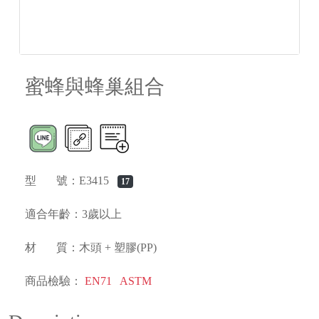
蜜蜂與蜂巢組合
型 號：E3415
17
適合年齡：3歲以上
材 質：木頭 + 塑膠(PP)
商品檢驗：
EN71
ASTM