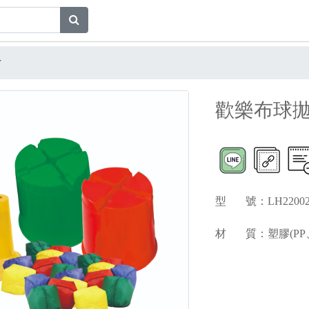
歡樂布球拋
型 號：LH220
材 質：塑膠(PP、