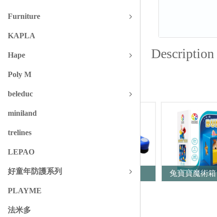
Furniture
KAPLA
Description
Hape
Poly M
Similars
beleduc
miniland
trelines
LEPAO
好童年防護系列
iSport 彈跳踏板
兔寶寶魔術箱
PLAYME
法米多