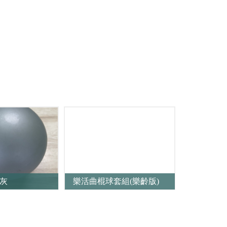
-灰
樂活曲棍球套組(樂齡版)
超彈抗力球