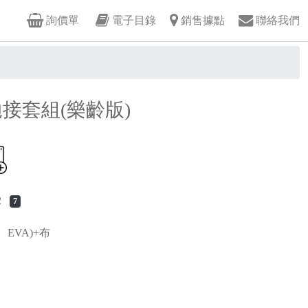
詢價單
電子目錄
銷售據點
聯絡我們
接套組(樂齡版)
02
7
EVA)+布