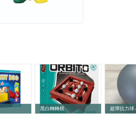
黑白轉轉棋
超彈抗力球